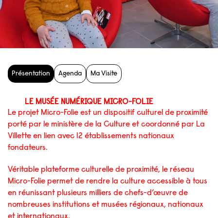
Présentation
Agenda
Ma Visite
LE MUSÉE NUMÉRIQUE MICRO-FOLIE
Le projet Micro-Folie est un dispositif culturel de proximité
porté par le ministère de la Culture et coordonné par La
Villette en lien avec 12 établissements nationaux
fondateurs.
Véritable plateforme culturelle de proximité, le réseau
Micro-Folie permet de rendre la culture accessible à tous
en réunissant plusieurs milliers de chefs-d’œuvre de
nombreuses institutions et musées régionaux, nationaux
et internationaux.