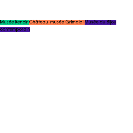
Musée Renoir
Château-musée Grimaldi
Musée du Bijou
contemporain