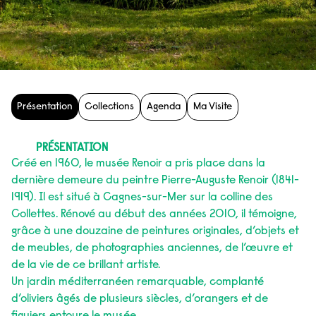
Présentation
Collections
Agenda
Ma Visite
PRÉSENTATION
Créé en 1960, le musée Renoir a pris place dans la
dernière demeure du peintre Pierre-Auguste Renoir (1841-
1919). Il est situé à Cagnes-sur-Mer sur la colline des
Collettes. Rénové au début des années 2010, il témoigne,
grâce à une douzaine de peintures originales, d’objets et
de meubles, de photographies anciennes, de l’œuvre et
de la vie de ce brillant artiste.
Un jardin méditerranéen remarquable, complanté
d’oliviers âgés de plusieurs siècles, d’orangers et de