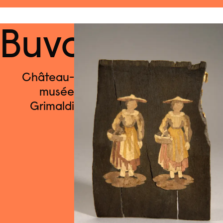
Aller
au
Menu
contenu
Buvard
Château-
musée
Grimaldi