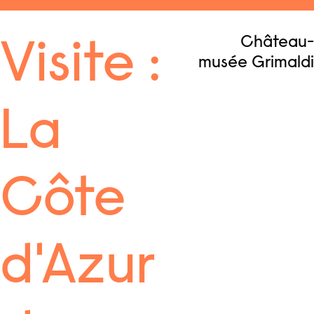
Aller
au
Menu
Château-
contenu
Visite :
musée Grimaldi
La
Côte
d'Azur