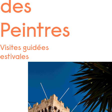
des
Peintres
Visites guidées
estivales