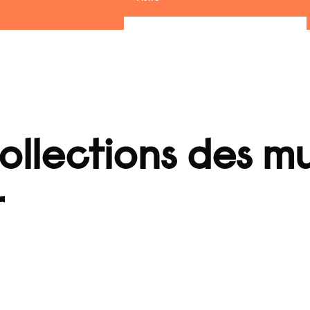
llections des m
r