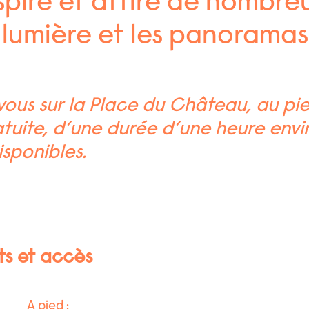
spiré et attiré de nombreu
 lumière et les panoramas
ous sur la Place du Château, au pi
atuite, d’une durée d’une heure envir
isponibles.
ts et accès
A pied :