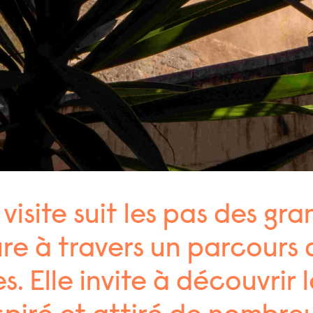
visite suit les pas des gra
re à travers un parcours
. Elle invite à découvrir 