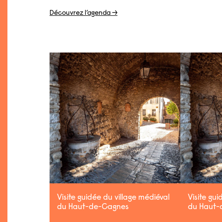
Découvrez l’agenda →
Visite guidée du village médiéval
Visite gui
du Haut-de-Cagnes
du Haut-