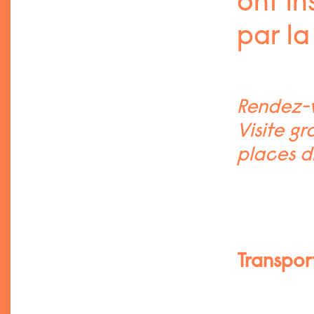
ont in
par la
Rendez-v
Visite gr
places d
Transpor