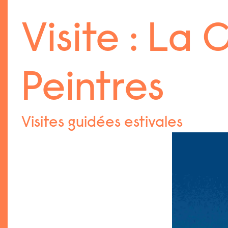
Aller
Menu
au
Visite : La
contenu
Peintres
Visites guidées estivales