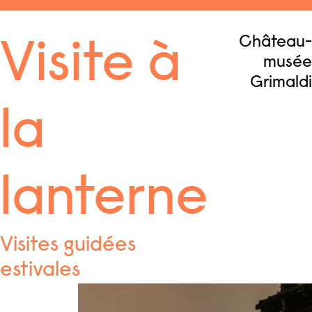
Aller
au
Menu
Château-
contenu
Visite à
musée
Grimaldi
la
lanterne
Visites guidées
estivales