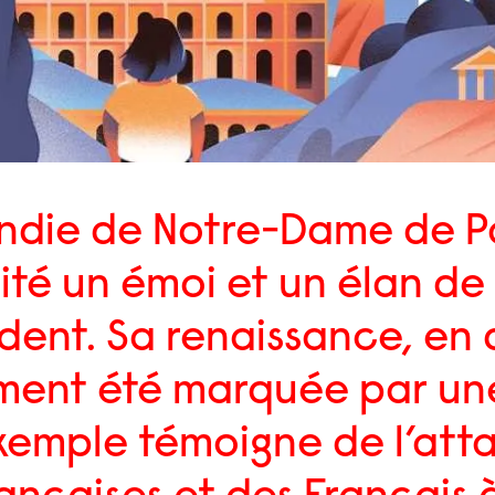
ndie de Notre-Dame de Par
ité un émoi et un élan de
dent. Sa renaissance, en
ment été marquée par un
xemple témoigne de l’at