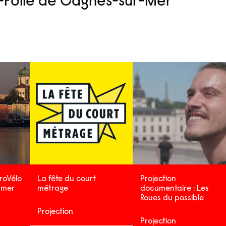
o-Folie de Cagnes-sur-Mer
uroVélo
La fête du court
Projection
a mer
métrage
documentaire : Les
Roues du possible
Projection
Projection