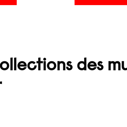
llections des m
r