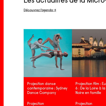
Les actualités de la Micr
Découvrez l’agenda →
Projection danse
Projection film : E
contemporaine : Sydney
6 : De la Loire à l
Dance Company
Noire en famille
Projection
Projection