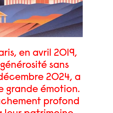
is, en avril 2019,
 générosité sans
 décembre 2024, a
e grande émotion.
tachement profond