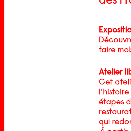
des Fr
Expositi
Découvre
faire mob
Atelier li
Cet atel
l’histoir
étapes de
restaurat
qui redo