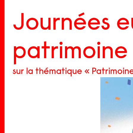
Skip
Menu
to
Journées e
content
patrimoine
sur la thématique « Patrimoine