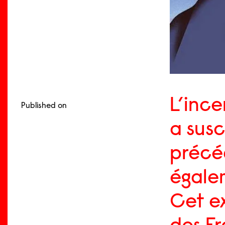
L’ince
Published on
a susc
précé
égale
Cet e