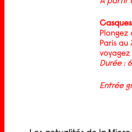
À partir 
Casques d
Plongez 
Paris au
voyagez 
Durée : 6
Entrée g