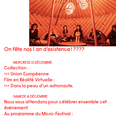
On fête nos 1 an d’existence ! ????
MERCREDI 13 DÉCEMBRE
Collection :
>>> Union Européenne
Film en Réalité Virtuelle :
>>> Dans la peau d’un astronaute.
SAMEDI 16 DÉCEMBRE
Nous vous attendons pour célébrer ensemble cet
événement.
Au programme du Micro-Festival :