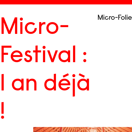
Skip
to
Menu
Micro-Folie
content
Micro-
Festival :
1 an déjà
!