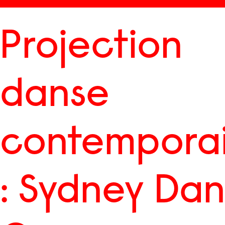
Skip
to
Menu
content
Projection
danse
contempora
: Sydney Da