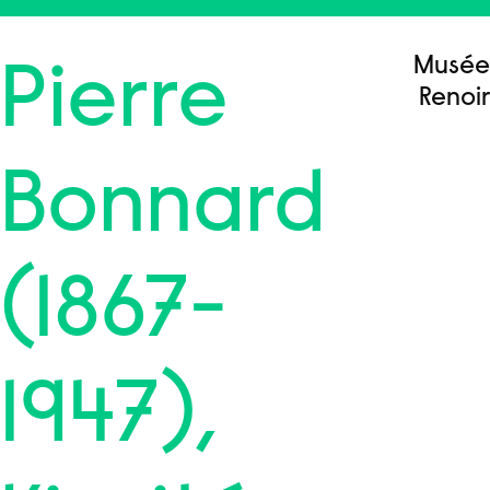
Skip
to
Menu
Musée
content
Pierre
Renoir
Bonnard
(1867-
1947),