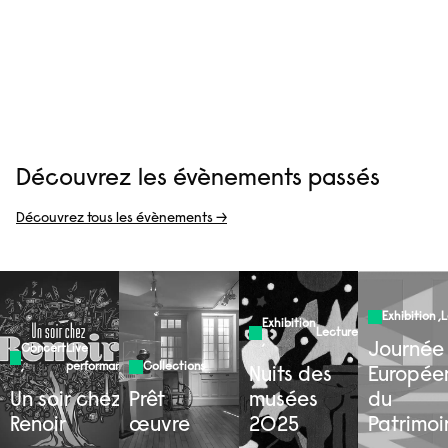
Découvrez les évènements passés
Découvrez tous les évènements →
Exhibition
,
L
Exhibition
Lecture
,
Journée
Concert
Live
,
performance
Collections
Nuits des
Europée
Un soir chez
Prêt
musées
du
Renoir
œuvre
2025
Patrimoi