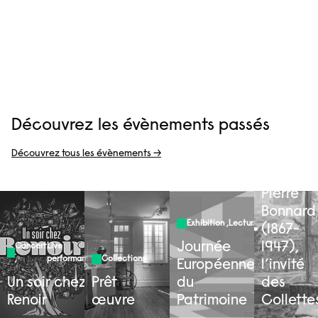
Découvrez les évènements passés
Découvrez tous les évènements →
Exhibition
Pierre
Bonnard
Exhibition
,
Lecture
(1867-
Journée
1947),
Concert
Live
,
performance
Collections
Européennes
l’invité
Un soir chez
Prêt
du
des
Renoir
œuvre
Patrimoine
Collette