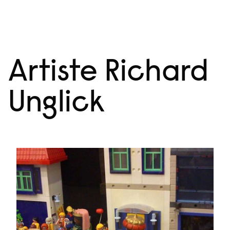
Aller
Menu
au
contenu
Artiste Richard
Unglick