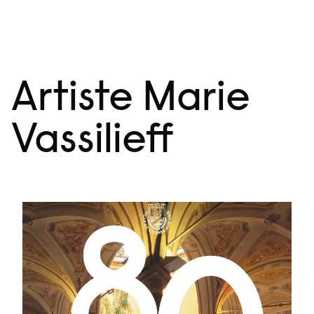
Aller
Menu
au
contenu
Artiste Marie
Vassilieff