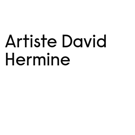
Aller
Menu
au
contenu
Artiste David
Hermine