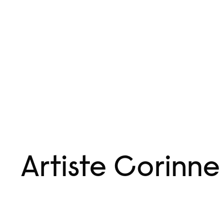
Aller
Menu
au
contenu
Artiste Corinne